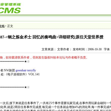
攻略
> 正文
1587-<钢之炼金术士 回忆的奏鸣曲>详细研究(原任天堂世界授
文章来源： 文章作者： 发布时间：2006-10-30 字体：
物，欲转载请联系作者，否则发生版权纠纷本论坛与作者概不负责。
┅┅┅┅┅┅┅┅┅┅┅┅┅┅┅★☆
 者:NW旅团
greenhair terryfly
处:《电子游戏软件》VOL.141
┅┅┅┅┅┅┅┅┅┅┅┅┅┅┅★☆
一次后,接下来就是任务事件了,一共有25个事件需要玩家完成,在事件用玩家会碰到一
消化率,就是2周目任务事件完成度,每完成一个任务就会增加4%的消化率,每一件事完成