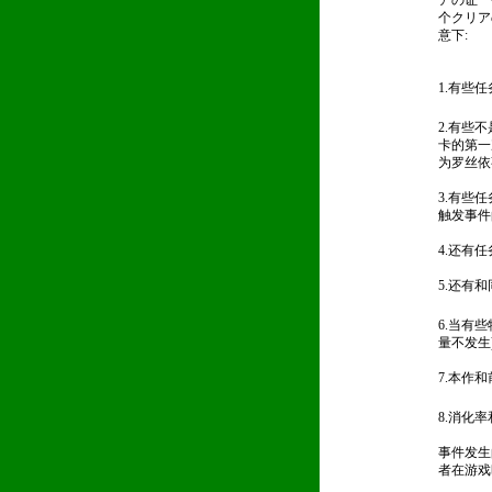
アの证一
个クリア
意下:
1.有些
2.有些
卡的第一
为罗丝依
3.有些
触发事件
4.还有
5.还有
6.当有
量不发生
7.本作
8.消化
事件发生
者在游戏