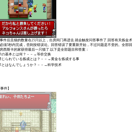
事件后且猫的数量在25只以上，出房间门再进去.就会触发问答事件了.回答有关炼金
必须5秒内完成，否则按错误论。回答错误了要重新开始，不过问题是不变的。全部
房西斯卡的家获得最后一只猫了.以下是全部题目和答案：
术の基本とは何？－－→等价交换
禁じられている炼成とは？－－→黄金を炼成する事
术とはなんでしょうか？－－→科学技术
神事件】