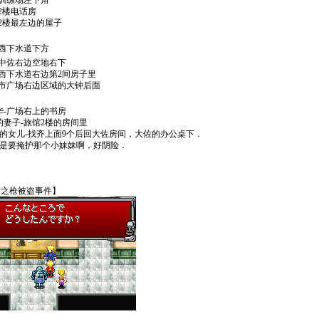
-训练场左下角
-2楼电话房
-2楼最左边的屋子
-西下水道下方
-中佐右边空地右下
-西下水道右边第2间房子里
-市广场右边区域的大钟后面
华-广场右上的书房
的妻子-旅馆2楼的房间里
佐的女儿-找齐上面9个后回大佐房间，大佐的办公桌下．
是要掩护那个小妹妹啊，好阴险．
中尉之枪被盗事件】