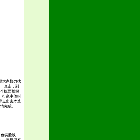
要大家协力找
，一直走，到
2个版面楼梯
。打赢中佐叫
早点出去才造
事情完成。
黄色笑脸以