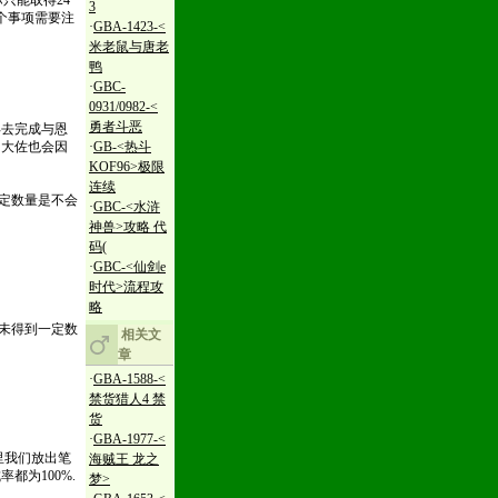
只能取得24
3
几个事项需要注
·
GBA-1423-<
米老鼠与唐老
鸭
·
GBC-
0931/0982-<
勇者斗恶
再去完成与恩
的大佐也会因
·
GB-<热斗
KOF96>极限
连续
一定数量是不会
·
GBC-<水浒
神兽>攻略 代
码(
·
GBC-<仙剑e
时代>流程攻
略
具未得到一定数
相关文
章
·
GBA-1588-<
禁货猎人4 禁
货
。
·
GBA-1977-<
里我们放出笔
海贼王 龙之
都为100%.
梦>