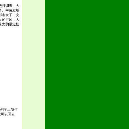
进行调查。大
子。中佐发现
那名女子，女
女的行凶，大
来女的最近怪
在列车上胡作
就可以回去