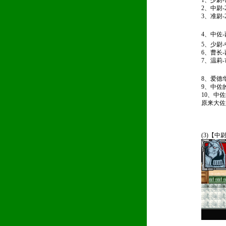
1、少尉
2、中尉
3、准尉
4、中佐
5、少尉
6、曹长
7、温莉
8、爱德
9、中佐
10、中
原来大佐
(3)【