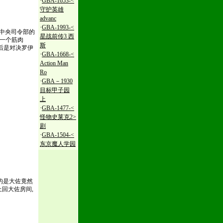
·
GBA-1653-<
守护英雄
advanc
·
GBA-1993-<
中央司令部的
星战前传3 西
一个筋肉
斯
后是对决罗伊
·
GBA-1668-<
Action Man
Ro
·
GBA－1930
目标甲子园
上
·
GBA-1477-<
怪物史莱克2>
剧
·
GBA-1504-<
东京魔人学园
的是大佐竟然
回大佐房间,