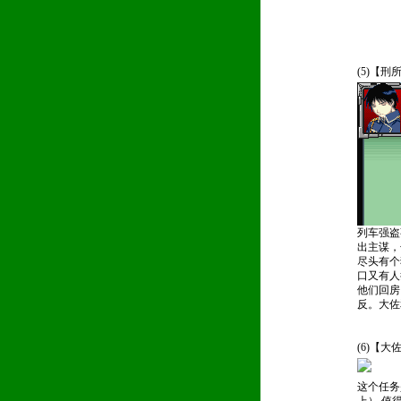
(5)【
列车强盗
出主谋，
尽头有个
口又有人
他们回房
反。大佐
(6)【
这个任务