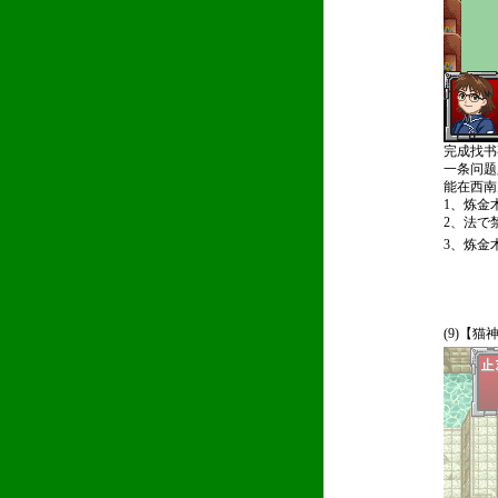
完成找书
一条问题
能在西南
1、炼金
2、法で
3、炼金
(9)【猫