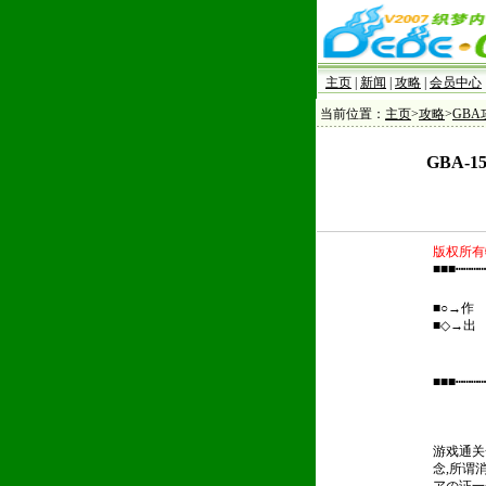
主页
|
新闻
|
攻略
|
会员中心
当前位置：
主页
>
攻略
>
GBA
GBA-
版权所有
■■■┅┅┅
■○→作
■◇→出 
■■■┅┅┅
游戏通关
念,所谓