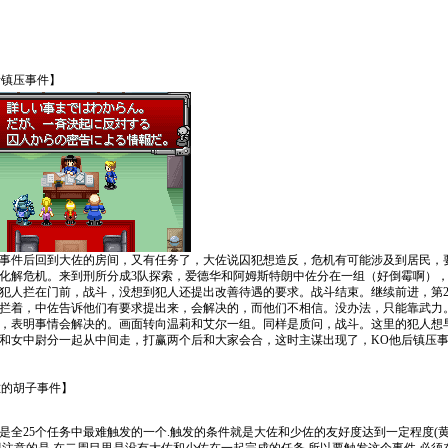
刑所镇压事件】
事件后回到大佐的房间，又有任务了，大佐说囚犯想造反，危机有可能涉及到居民，
化解危机。来到刑所分成3队探索，爱德华和阿姆斯特朗中佐分在一组（好倒霉啊）
犯人拦在门前，战斗，没想到犯人还提出改善待遇的要求。战斗结束。继续前进，第
拦着，中佐告诉他们有要求提出来，会解决的，而他们不相信。没办法，只能靠武力
，表明事情会解决的。画面转向温莉和艾尔一组。同样是质问，战斗。这里的犯人想
和女中尉分一起从中间走，打赢两个后和大家会合，这时主谋出现了，KO他后镇压
大佐的胡子事件】
是全25个任务中最难触发的一个.触发的条件就是大佐和少佐的友好度达到一定程度(