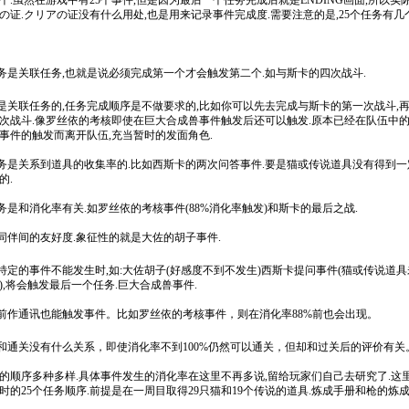
个.虽然在游戏中有25个事件,但是因为最后一个任务完成后就是ENDING画面,所以实际
の证.クリアの证没有什么用处,也是用来记录事件完成度.需要注意的是,25个任务有
任务是关联任务,也就是说必须完成第一个才会触发第二个.如与斯卡的四次战斗.
不是关联任务的,任务完成顺序是不做要求的,比如你可以先去完成与斯卡的第一次战斗,
次战斗.像罗丝依的考核即使在巨大合成兽事件触发后还可以触发.原本已经在队伍中
事件的触发而离开队伍,充当暂时的发面角色.
任务是关系到道具的收集率的.比如西斯卡的两次问答事件.要是猫或传说道具没有得到
的.
任务是和消化率有关.如罗丝依的考核事件(88%消化率触发)和斯卡的最后之战.
和同伴间的友好度.象征性的就是大佐的胡子事件.
些特定的事件不能发生时,如:大佐胡子(好感度不到不发生)西斯卡提问事件(猫或传说道
),将会触发最后一个任务.巨大合成兽事件.
和前作通讯也能触发事件。比如罗丝依的考核事件，则在消化率88%前也会出现。
率和通关没有什么关系，即使消化率不到100%仍然可以通关，但却和过关后的评价有关
的顺序多种多样.具体事件发生的消化率在这里不再多说,留给玩家们自己去研究了.这
时的25个任务顺序.前提是在一周目取得29只猫和19个传说的道具.炼成手册和枪的炼成率