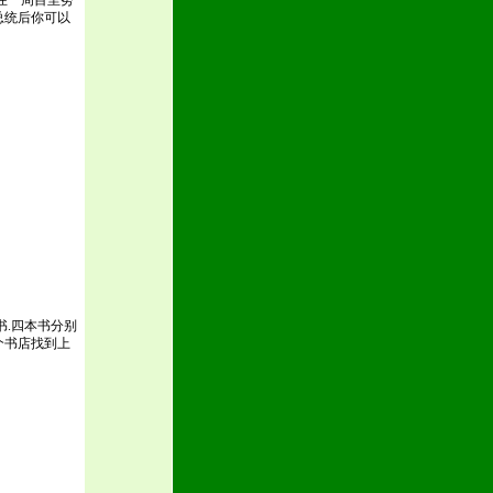
在一周目里努
总统后你可以
.四本书分别
个书店找到上