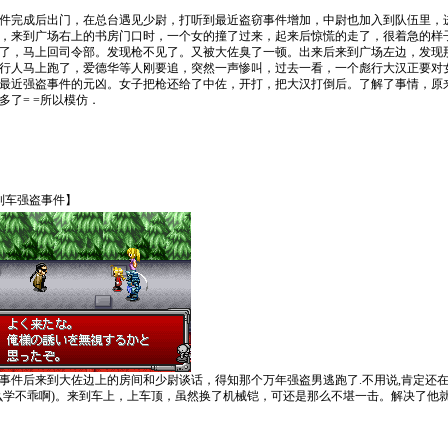
件完成后出门，在总台遇见少尉，打听到最近盗窃事件增加，中尉也加入到队伍里，
，来到广场右上的书房门口时，一个女的撞了过来，起来后惊慌的走了，很着急的样
了，马上回司令部。发现枪不见了。又被大佐臭了一顿。出来后来到广场左边，发现
行人马上跑了，爱德华等人刚要追，突然一声惨叫，过去一看，一个彪行大汉正要对
最近强盗事件的元凶。女子把枪还给了中佐，开打，把大汉打倒后。了解了事情，原
多了= =所以模仿．
·列车强盗事件】
事件后来到大佐边上的房间和少尉谈话，得知那个万年强盗男逃跑了.不用说,肯定还
么学不乖啊)。来到车上，上车顶，虽然换了机械铠，可还是那么不堪一击。解决了他