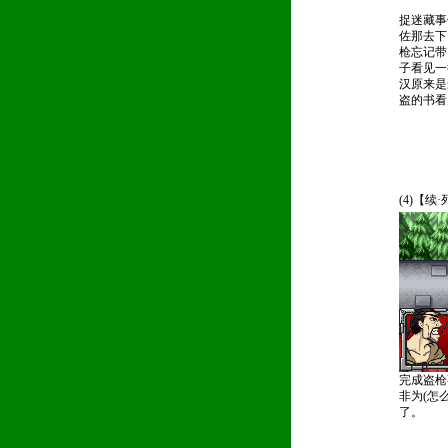
捉迷藏事
佐那去下
枪忘记带
子看见一
汉原来是
盗的书看
(4)【续
完成盗枪
非为(怎
了。