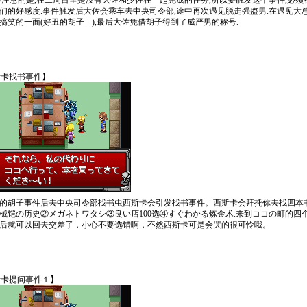
得注意的是,在二周目里是没有大佐和少佐在一起完成的任务,所以要触发这个事件,必须
们的好感度.事件触发后大佐会乘车去中央司令部,途中再次遇见脱走强盗男.在遇见大
搞笑的一面(好丑的胡子- -),最后大佐凭借胡子得到了威严男的称号.
西斯卡找书事件】
的胡子事件后去中央司令部找书虫西斯卡会引发找书事件。西斯卡会拜托你去找四本书
械铠の历史②メガネトワタシ③良い店100选④すぐわかる炼金术.来到ココの町的四
后就可以回去交差了，小心不要选错啊，不然西斯卡可是会哭的很可怜哦。
西斯卡提问事件１】