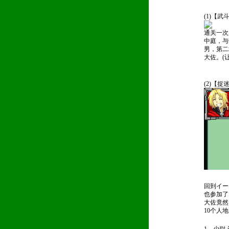
(1)【武
通关一次
中庭，与
男，第二
大佐。(
(2)【捉
回到イー
也参加了
大佐竟然回
10个人