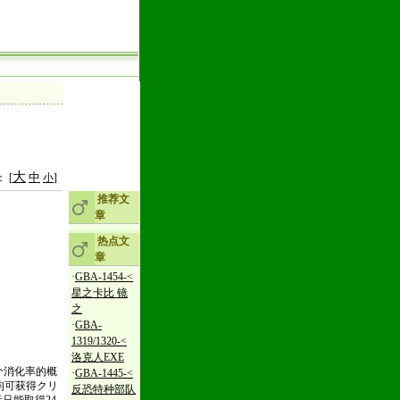
大
中
 [
小
]
推荐文
章
热点文
章
·
GBA-1454-<
星之卡比 镜
之
·
GBA-
1319/1320-<
洛克人EXE
个消化率的概
·
GBA-1445-<
均可获得クリ
反恐特种部队