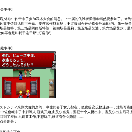
斗会事件】
后,休兹中佐带来了参加武术大会的消息。上一届的优胜者爱德华当然要参加了。来到
休兹中佐对话即可开始。要连续作战五场，不过每回合开始都会补满HP的。第一场是
场是凯特，第三场是阿姆斯特朗，第四场是温莉，第五场是艾迪，第六场是艾尔，最
让你再老是叫我干这干那!,打扁你!)
迷藏事件】
ストシティ来到大佐的房间，中佐的妻子女儿都在，他竟提议玩捉迷藏- -，难能可贵
.中佐也喊来了中尉等人.游戏开始,由艾尔当鬼，要把十个人捉出来。当艾尔出去后马上
到了座位上,说要工作,不想玩了,难道有什么隐情........
地点分别是：