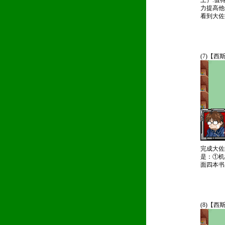
上）.值
力提高他
看到大佐
(7)【
完成大佐
是：①机
面四本书
(8)【