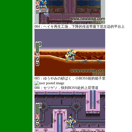
084：ヘイキ再生工场，下降的传送带最下层左边的平台上
085：ゆうやみの砂ばく，小BOSS前的箱子里
086：セツゲソ，快到BOSS处的上层雪道