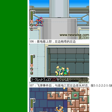
106：基地最上部，左边炮塔的左边
107：飞弹事件后，与基地三层左边老头对话。按1-1-2-2-2-1-