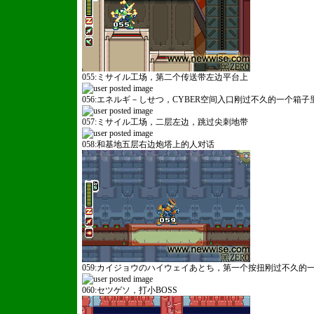
055:ミサイル工场，第二个传送带左边平台上
056:エネルギ－しせつ，CYBER空间入口刚过不久的一个箱子
织梦CMS
057:ミサイル工场，二层左边，跳过尖刺地带
058:和基地五层右边炮塔上的人对话
059:カイジョウのハイウェイあとち，第一个按扭刚过不久的
060:セツゲソ，打小BOSS