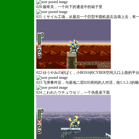
020:最终关，一个向下的通道中的箱子里
021:ミサイル工场，从最后一个巨型半圆机器左边墙上去，有
织梦网站管理系
022:ゆうやみの砂ばく，小BOSS的CYBER空间入口上面的平
023:飞弹事件后，与基地二层02D房间的人对话，按1-1-2-2的
024:こわれたウチュウセソ，一个伪悬崖下面