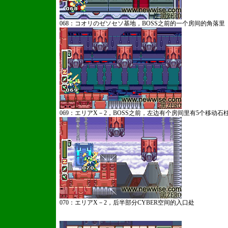
068：コオリのゼソセソ基地，BOSS之前的一个房间的角落里
069：エリアX－2，BOSS之前，左边有个房间里有5个移动石
070：エリアX－2，后半部分CYBER空间的入口处