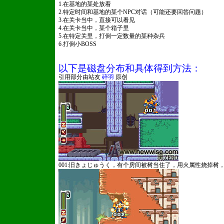
1.在基地的某处放着
2.特定时间和基地的某个NPC对话（可能还要回答问题）
3.在关卡当中，直接可以看见
4.在关卡当中，某个箱子里
5.在特定关里，打倒一定数量的某种杂兵
6.打倒小BOSS
以下是磁盘分布和具体得到方法：
引用部分由站友
碎羽
原创
001:旧きょじゅうく，有个房间被树当住了，用火属性烧掉树