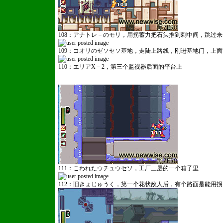
108：アナトレ－のモリ，用拐蓄力把石头推到刺中间，跳过来
109：コオリのゼソセソ基地，走陆上路线，刚进基地门，上
Dedecms.com 版权所有
110：エリアX－2，第三个监视器后面的平台上
111：こわれたウチュウセソ，工厂三层的一个箱子里
112：旧きょじゅうく，第一个花状敌人后，有个路面是能用