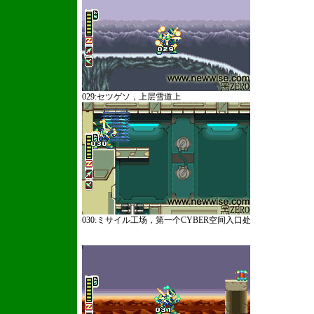
029:セツゲソ，上层雪道上
030:ミサイル工场，第一个CYBER空间入口处