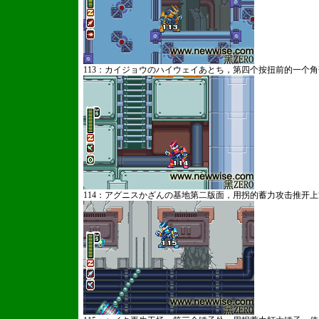
113：カイジョウのハイウェイあとち，第四个按扭前的一个
114：アグニスかざんの基地第二版面，用拐的蓄力攻击推开