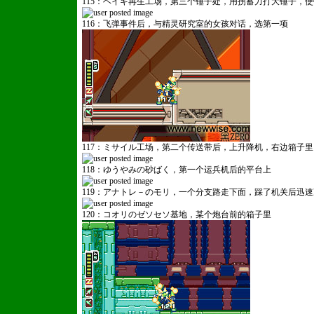
115：ヘイキ再生工场，第三个锤子处，用拐蓄力打大锤子，
116：飞弹事件后，与精灵研究室的女孩对话，选第一项
117：ミサイル工场，第二个传送带后，上升降机，右边箱子里
118：ゆうやみの砂ばく，第一个运兵机后的平台上
119：アナトレ－のモリ，一个分支路走下面，踩了机关后迅
120：コオリのゼソセソ基地，某个炮台前的箱子里