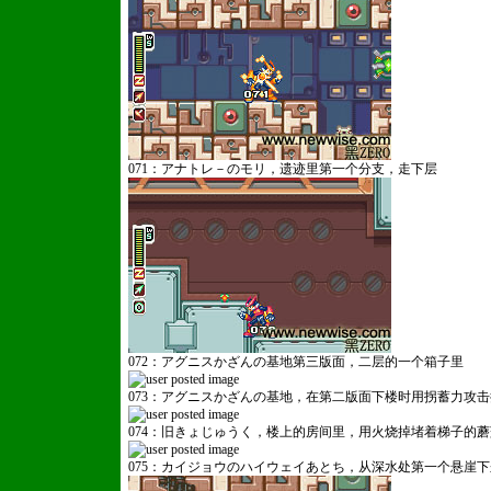
071：アナトレ－のモリ，遗迹里第一个分支，走下层
072：アグニスかざんの基地第三版面，二层的一个箱子里
073：アグニスかざんの基地，在第二版面下楼时用拐蓄力攻
074：旧きょじゅうく，楼上的房间里，用火烧掉堵着梯子的
075：カイジョウのハイウェイあとち，从深水处第一个悬崖下