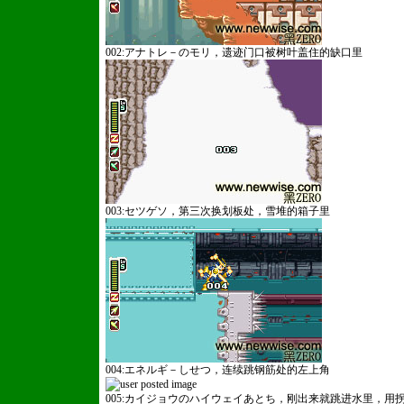
002:アナトレ－のモリ，遗迹门口被树叶盖住的缺口里
003:セツゲソ，第三次换划板处，雪堆的箱子里
004:エネルギ－しせつ，连续跳钢筋处的左上角
005:カイジョウのハイウェイあとち，刚出来就跳进水里，用