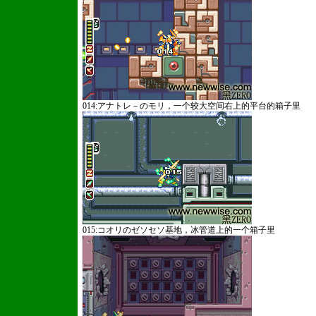
014:アナトレ－のモリ，一个较大空间右上的平台的箱子里
015:コオリのゼソセソ基地，冰管道上的一个箱子里