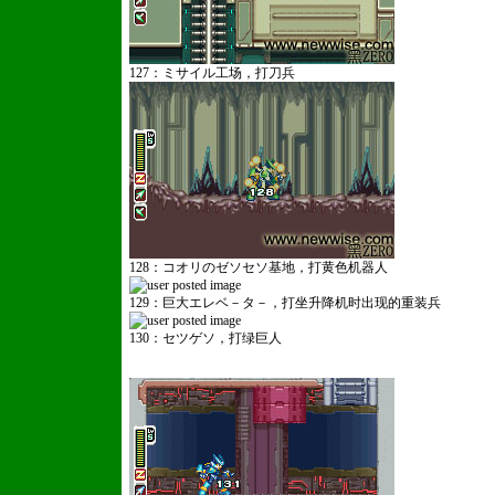
127：ミサイル工场，打刀兵
128：コオリのゼソセソ基地，打黄色机器人
129：巨大エレベ－タ－，打坐升降机时出现的重装兵
130：セツゲソ，打绿巨人