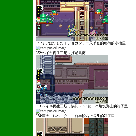
051:すいぼつしたトショカン，一只单独的龟待的水槽里
052:ヘイキ再生工场，打老鼠窝
053:ヘイキ再生工场，快到BOSS的一个垃圾海上的箱子里
054:巨大エレベ－タ－，前半段右上尽头的箱子里