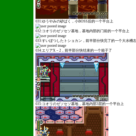
031:ゆうやみの砂ばく，小BOSS后的一个平台上
032:コオリのゼソセソ基地，基地内部的门前的一个平台上
033:すいぼつしたトショカン，前半部分快完了的一个大水槽
034:エリアX－2，前半部分快结束的一个箱子了
035:コオリのゼソセソ基地，基地内部3层的一个平台上