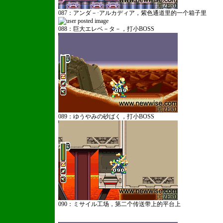
087：アンダ－·アルカディア，紫色通道里的一个箱子里
088：巨大エレベ－タ－，打小BOSS
089：ゆうやみの砂ばく，打小BOSS
090：ミサイル工场，第二个传送带上的平台上