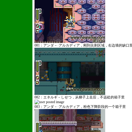
081：アンダ－·アルカディア，刚到尖刺区域，右边墙的缺口
082：エネルギ－しせつ，从梯子上去后，不远处的箱子里
083：アンダ－·アルカディア，粉色下降阶段的一个箱子里