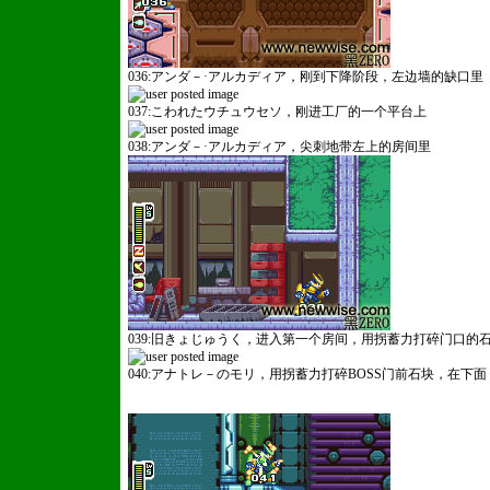
036:アンダ－·アルカディア，刚到下降阶段，左边墙的缺口里
037:こわれたウチュウセソ，刚进工厂的一个平台上
038:アンダ－·アルカディア，尖刺地带左上的房间里
039:旧きょじゅうく，进入第一个房间，用拐蓄力打碎门口的
040:アナトレ－のモリ，用拐蓄力打碎BOSS门前石块，在下面