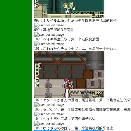
098：ミサイル工场，打从巨型半圆机器中飞出的蚊子
099：基地三层03D房间里
100：ヘイキ再生工场，第一个老鼠窝后面
101：こわれたウチュウセソ，工厂三层的一个平台上
102：アグニスかざんの基地，刚进基地，第一个炮台左边的
103：セツゲソ，在一个短雪桥处换成火属性使雪桥融化，在
104：ヘイキ再生工场，第四个锤子右边
105：ゆうやみの砂ばく，第一个运兵机后的平台上