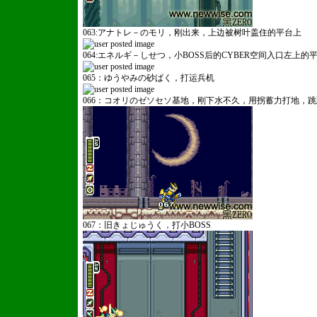
063:アナトレ－のモリ，刚出来，上边被树叶盖住的平台上
064:エネルギ－しせつ，小BOSS后的CYBER空间入口左上的
065：ゆうやみの砂ばく，打运兵机
066：コオリのゼソセソ基地，刚下水不久，用拐蓄力打地，
067：旧きょじゅうく，打小BOSS