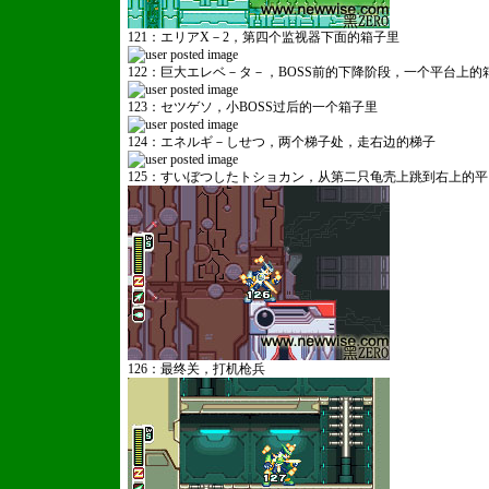
121：エリアX－2，第四个监视器下面的箱子里
122：巨大エレベ－タ－，BOSS前的下降阶段，一个平台上的
123：セツゲソ，小BOSS过后的一个箱子里
124：エネルギ－しせつ，两个梯子处，走右边的梯子
125：すいぼつしたトショカン，从第二只龟壳上跳到右上的
126：最终关，打机枪兵