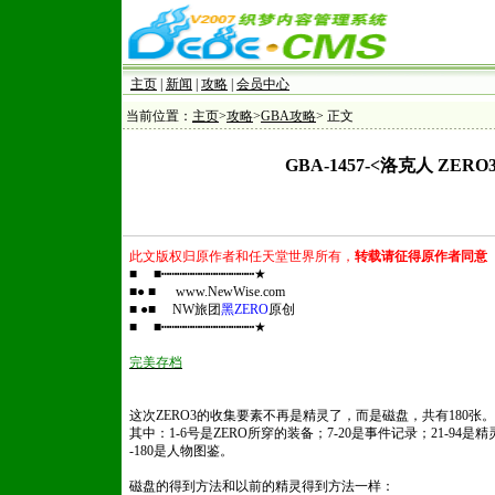
主页
|
新闻
|
攻略
|
会员中心
当前位置：
主页
>
攻略
>
GBA攻略
> 正文
GBA-1457-<洛克人 Z
此文版权归原作者和任天堂世界所有，
转载请征得原作者同意
■ ■┅┅┅┅┅┅┅┅┅┅┅┅★
■● ■ www.NewWise.com
■ ●■ NW旅团
黑ZERO
原创
■ ■┅┅┅┅┅┅┅┅┅┅┅┅★
完美存档
这次ZERO3的收集要素不再是精灵了，而是磁盘，共有180张。
其中：1-6号是ZERO所穿的装备；7-20是事件记录；21-94是精灵；
-180是人物图鉴。
磁盘的得到方法和以前的精灵得到方法一样：