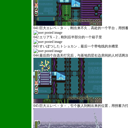
041:巨大エレベ－タ－，刚出来不久，高处的一个平台，用拐
042:エリアX－2，刚到后半部分的一个箱子里
043:すいぼつしたトショカン，最后一个带电线的水槽里
044:最后四个自选关打完后，与基地四层右边房间的人对话两
045:巨大エレベ－タ－，引个敌人到刚出来的位置，用拐蓄力