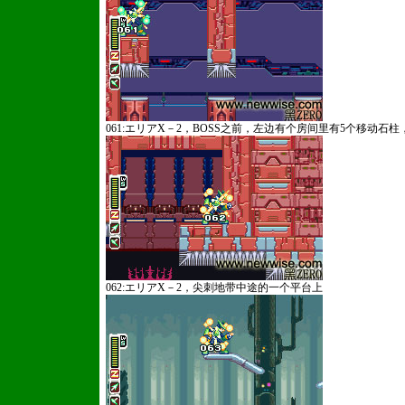
061:エリアX－2，BOSS之前，左边有个房间里有5个移动石
062:エリアX－2，尖刺地带中途的一个平台上