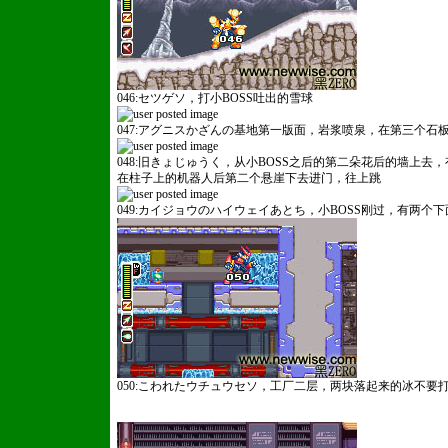
046:セツゲソ，打小BOSS吐出的雪球
047:アグニスかざんの基地第一版面，岩浆喷泉，在第三个石
048:旧きょじゅうく，从小BOSS之后的第二朵花后的墙上
在柱子上的机器人后第二个悬崖下去进门，往上跳
049:カイジョウのハイウェイあとち，小BOSS刚过，有两
050:こわれたウチュウセソ，工厂二层，两块落起来的冰不要