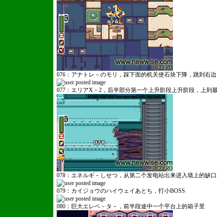
076：アナトレ－のモリ，踩下面的机关使石块下降，跳到右
077：エリアX－2，后半部分第一个上升阶段上升阶段，上到
078：エネルギ－しせつ，从第二个发电站出来进入墙上的缺口
079：カイジョウのハイウェイあとち，打小BOSS
080：巨大エレベ－タ－，前半段途中一个平台上的箱子里