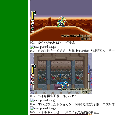
091：ゆうやみの砂ばく，打沙龙
092：自选关打完一关后后，与基地实验事的人对话两次，第
093：ヘイキ再生工场，打小BOSS
094：すいぼつしたトショカン，前半部分快完了的一个大水
095：エネルギ－しせつ，第二个发电站前的平台上