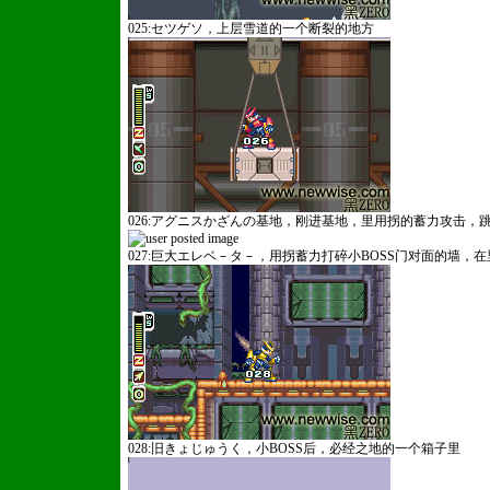
025:セツゲソ，上层雪道的一个断裂的地方
026:アグニスかざんの基地，刚进基地，里用拐的蓄力攻击，
027:巨大エレベ－タ－，用拐蓄力打碎小BOSS门对面的墙，
028:旧きょじゅうく，小BOSS后，必经之地的一个箱子里