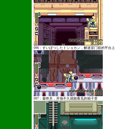
096：すいぼつしたトショカン，解迷室门前的平台上
097：最终关，开场不久就能看见的箱子里