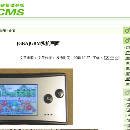
新闻
> 正文
[GBA]GBM实机画面
·
178
·
17
大
中
文章来源： 文章作者： 发布时间：2006-10-27 字体： [
小
]
·
186
·
185
·
185
·
18
·
185
·
185
·
[
·
[
·
[
·
[
·
[
·
[