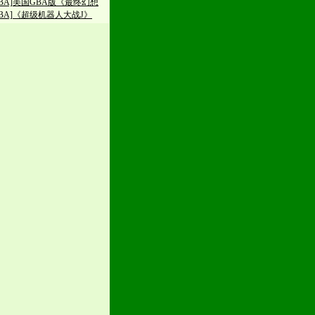
GBA]美国GBA版《最终幻想
GBA]《超级机器人大战J》