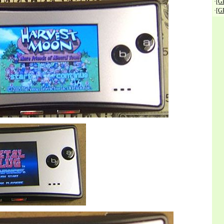
·
[
·
[